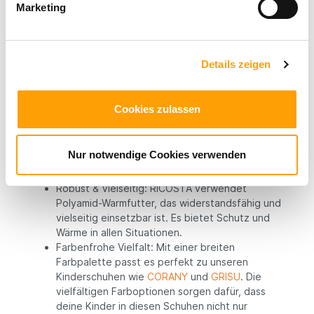
Marketing
hervorragend für Herbstschuhe
wie
TED
und
FABI
. Seine exzellenten
Wärmeigenschaften und klimaregulierenden
Eigenschaften machen es zur perfekten Wahl für
Details zeigen
die kalten Monate.
Klimaregulierend: Dieses Material verfügt über
klimaregulierende Eigenschaften, die für ein
Cookies zulassen
angenehmes Fußklima sorgen, egal bei welchem
Wetter.
Nur notwendige Cookies verwenden
Warmfutter:
Robust & Vielseitig: RICOSTA verwendet
Polyamid-Warmfutter, das widerstandsfähig und
vielseitig einsetzbar ist. Es bietet Schutz und
Wärme in allen Situationen.
Farbenfrohe Vielfalt: Mit einer breiten
Farbpalette passt es perfekt zu unseren
Kinderschuhen wie
CORANY
und
GRISU
. Die
vielfältigen Farboptionen sorgen dafür, dass
deine Kinder in diesen Schuhen nicht nur