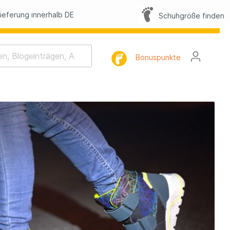
eferung innerhalb DE
Schuhgröße finden
Bonuspunkte
rhaltung
tlist
l
FAQ
lbilder
h-Memo-Spiel
Nacht-Geschichte
mnastik
tterling Suche
lbilder Sommer