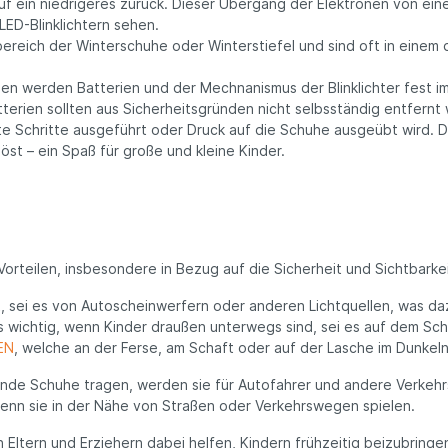
uf ein niedrigeres zurück. Dieser Übergang der Elektronen von ei
LED-Blinklichtern sehen.
bereich der Winterschuhe oder Winterstiefel und sind oft in einem d
 werden Batterien und der Mechnanismus der Blinklichter fest i
tterien sollten aus Sicherheitsgründen nicht selbsständig entfern
mte Schritte ausgeführt oder Druck auf die Schuhe ausgeübt wird.
öst – ein Spaß für große und kleine Kinder.
orteilen, insbesondere in Bezug auf die Sicherheit und Sichtbarkei
cht, sei es von Autoscheinwerfern oder anderen Lichtquellen, was da
s wichtig, wenn Kinder draußen unterwegs sind, sei es auf dem Sc
EN
, welche an der Ferse, am Schaft oder auf der Lasche im Dunkel
ende Schuhe tragen, werden sie für Autofahrer und andere Verkehrst
wenn sie in der Nähe von Straßen oder Verkehrswegen spielen.
ltern und Erziehern dabei helfen, Kindern frühzeitig beizubringen,