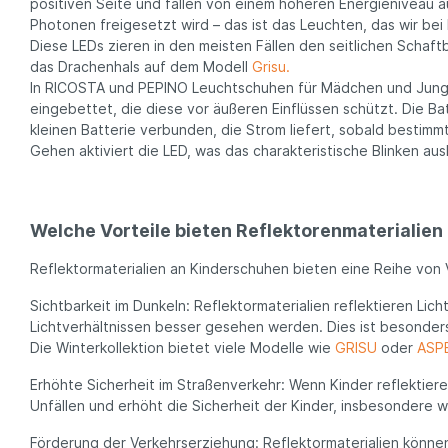
positiven Seite und fallen von einem höheren Energieniveau a
Photonen freigesetzt wird – das ist das Leuchten, das wir bei 
Diese LEDs zieren in den meisten Fällen den seitlichen Schaft
das Drachenhals auf dem Modell
Grisu.
In RICOSTA und PEPINO Leuchtschuhen für Mädchen und Jungen
eingebettet, die diese vor äußeren Einflüssen schützt. Die Ba
kleinen Batterie verbunden, die Strom liefert, sobald bestim
Gehen aktiviert die LED, was das charakteristische Blinken ausl
Welche Vorteile bieten Reflektorenmaterialien
Reflektormaterialien an Kinderschuhen bieten eine Reihe von V
Sichtbarkeit im Dunkeln: Reflektormaterialien reflektieren Li
Lichtverhältnissen besser gesehen werden. Dies ist besonder
Die Winterkollektion bietet viele Modelle wie
GRISU
oder
ASP
Erhöhte Sicherheit im Straßenverkehr: Wenn Kinder reflektier
Unfällen und erhöht die Sicherheit der Kinder, insbesondere 
Förderung der Verkehrserziehung: Reflektormaterialien können E