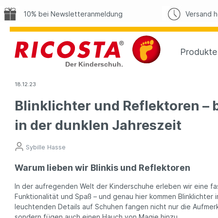
10% bei Newsletteranmeldung
Versand he
Produkte
18.12.23
Blinklichter und Reflektoren – 
Kategorien
Unternehmen
Wissenswertes
Themenwelten
Sponsor
Kollekti
in der dunklen Jahreszeit
Lauflernschuhe
Über Uns
Kinderfüße richtig messen
PEPINO
Eishocke
Sandalen
Häufig gestellte Fragen zu
PEPINO
Barfußschuhe
Nachhaltigkeit
RICOSTA
Sybille Hasse
RICOSTA und PEPINO
Untersch
Halbschuhe und
Karriere
Sneaker
Krabbelschuhe und
PEPINO
Sneaker
Shopfinder
Waschbare
Warum lieben wir Blinkis und Reflektoren
Lauflernschuhe
Vegane S
Boots & Stiefel
Werksverkauf
Kinderschuhe
Barfußschuhe
und PEPI
In der aufregenden Welt der Kinderschuhe erleben wir eine f
Winterboots
Design & Qualität
Barfußschuhe
Schuhe binden lernen
Warme Ki
Funktionalität und Spaß – und genau hier kommen Blinklichter in
Sandalen
Kinderfußreport 2020
Kinder
Kinderschuhe reinigen und
Blinklicht
leuchtenden Details auf Schuhen fangen nicht nur die Aufmerk
Zubehör
pflegen
Wasserdichte
Verschlus
sondern fügen auch einen Hauch von Magie hinzu.