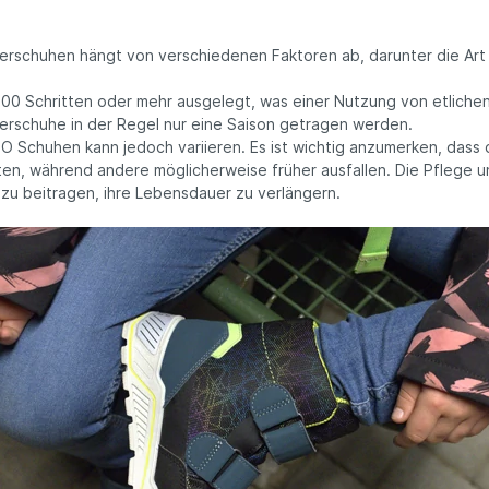
rschuhen hängt von verschiedenen Faktoren ab, darunter die Art u
000 Schritten oder mehr ausgelegt, was einer Nutzung von etliche
derschuhe in der Regel nur eine Saison getragen werden.
 Schuhen kann jedoch variieren. Es ist wichtig anzumerken, dass
lten, während andere möglicherweise früher ausfallen. Die Pflege
zu beitragen, ihre Lebensdauer zu verlängern.