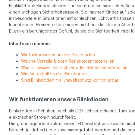
Kinderschuh-Sohlen
Verschie
Schuhe
Blinklichter in Kinderschuhen sind nicht nur ein modisches Acc
Lauflernschuhe
Schuhfutt
Weite
einen wichtigen Sicherheitsaspekt. Sie machen Kinder auf spie
WMS Messsystem – Die
Lauflernschuhe
insbesondere in Situationen mit schlechten Lichtverhältnissen
perfekte Passform für
leuchtenden Elemente faszinieren nicht nur die kleinen Abent
Lauflernschuhe
gesunde Kinderfüße
Eltern ein beruhigendes Gefühl, da sie die Sichtbarkeit ihrer 
vs.
Tipps und Tricks gegen
Barfußschuhe
stinkende Schuhe
Inhaltsverzeichnis:
% SALE
Wir funktionieren unsere Blinkdioden
Welche Vorteile bieten Reflektorenmaterialien
Was ist besser: Blinklichter oder Reflektormaterialien
Wie lange halten die Blinkdioden
Sind Blinkdioden mit Umweltschutz kombinierbar
Wir funktionieren unsere Blinkdioden
Blinkdioden in Schuhen, auch als LED-Lichter bekannt, funktio
elektrischer Strom hindurchfließt.
Die grundlegende Struktur einer LED besteht aus zwei Schicht
Bereich (n-dotiert), die zusammengeführt werden und die so