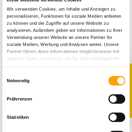
Sie bitte dieses Formular aus und senden Sie es
Wir verwenden Cookies, um Inhalte und Anzeigen zu
zurück.)
personalisieren, Funktionen für soziale Medien anbieten
– An Ricosta Schufabriken GmbH, Dürrheimer Str. 43,
zu können und die Zugriffe auf unsere Website zu
78166 Donaueschingen, Deutschland ,
analysieren. Außerdem geben wir Informationen zu Ihrer
shop@ricosta.de
Verwendung unserer Website an unsere Partner für
– Hiermit widerrufe(n) ich/wir (*) den von mir/uns (*)
soziale Medien, Werbung und Analysen weiter. Unsere
abgeschlossenen Vertrag über den Kauf der
Partner führen diese Informationen möglicherweise mit
folgenden
weiteren Daten zusammen, die Sie ihnen bereitgestellt
Waren (*)/die Erbringung der folgenden
haben oder die sie im Rahmen Ihrer Nutzung der Dienste
Dienstleistung (*)
gesammelt haben. Sie geben Einwilligung zu unseren
Einwilligungsauswahl
10% RABATT
– Bestellt am (*)/erhalten am (*)
Cookies, wenn Sie unsere Webseite weiterhin nutzen.
Notwendig
– Name des/der Verbraucher(s)
Präferenzen
– Anschrift des/der Verbraucher(s)
– Unterschrift des/der Verbraucher(s) (nur bei
Statistiken
Mitteilung auf Papier)
– Datum