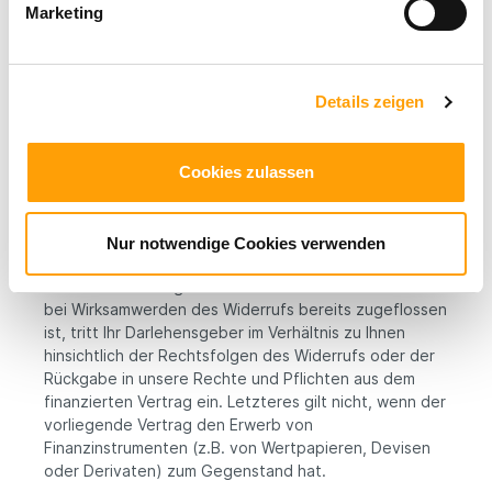
Marketing
(*) Unzutreffendes streichen.
Besondere Hinweise
Details zeigen
Wenn Sie diesen Vertrag durch ein Darlehen
finanzieren und ihn später widerrufen, sind sie auch an
den Darlehensvertrag nicht mehr gebunden, sofern
Cookies zulassen
beide Verträge eine wirtschaftliche Einheit bilden.
Dies ist insbesondere dann anzunehmen, wenn wir
gleichzeitig Ihr Darlehensgeber sind oder wenn sich Ihr
Nur notwendige Cookies verwenden
Darlehensgeber im Hinblick auf die Finanzierung
unserer Mitwirkung bedient. Wenn uns das Darlehen
bei Wirksamwerden des Widerrufs bereits zugeflossen
ist, tritt Ihr Darlehensgeber im Verhältnis zu Ihnen
hinsichtlich der Rechtsfolgen des Widerrufs oder der
Rückgabe in unsere Rechte und Pflichten aus dem
finanzierten Vertrag ein. Letzteres gilt nicht, wenn der
vorliegende Vertrag den Erwerb von
Finanzinstrumenten (z.B. von Wertpapieren, Devisen
oder Derivaten) zum Gegenstand hat.