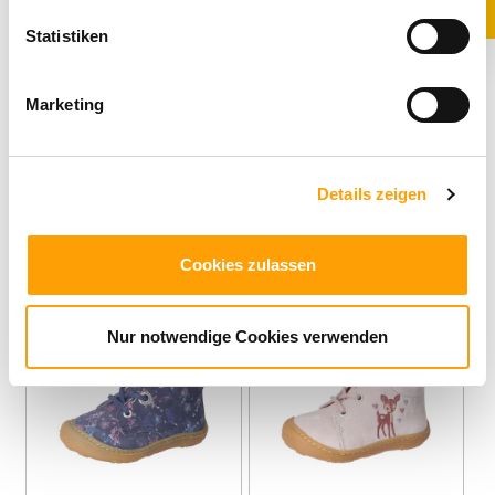
Statistiken
Marketing
PEPINO
PEPINO
CHRISY -
DONNY -
Lauflernschuhe
Lauflernschuhe
Details zeigen
79,95 €*
99,95 €*
Cookies zulassen
Neu
Neu
Nur notwendige Cookies verwenden