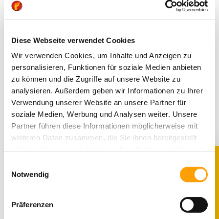
Neu
Neu
Diese Webseite verwendet Cookies
Wir verwenden Cookies, um Inhalte und Anzeigen zu
personalisieren, Funktionen für soziale Medien anbieten
zu können und die Zugriffe auf unsere Website zu
analysieren. Außerdem geben wir Informationen zu Ihrer
Verwendung unserer Website an unsere Partner für
PEPINO
RICOSTA
soziale Medien, Werbung und Analysen weiter. Unsere
DOMI - Lauflernschuhe
DALLAS - Boots
Partner führen diese Informationen möglicherweise mit
weiteren Daten zusammen, die Sie ihnen bereitgestellt
haben oder die sie im Rahmen Ihrer Nutzung der Dienste
99,95 €*
99,95 €*
gesammelt haben. Sie geben Einwilligung zu unseren
Einwilligungsauswahl
10% RABATT
Cookies, wenn Sie unsere Webseite weiterhin nutzen.
Notwendig
Neu
Neu
Präferenzen