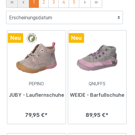
1
2
3
4
5
Neu
Neu
PEPINO
QNUFFS
JUBY - Lauflernschuhe
WEIDE - Barfußschuhe
79,95 €*
89,95 €*