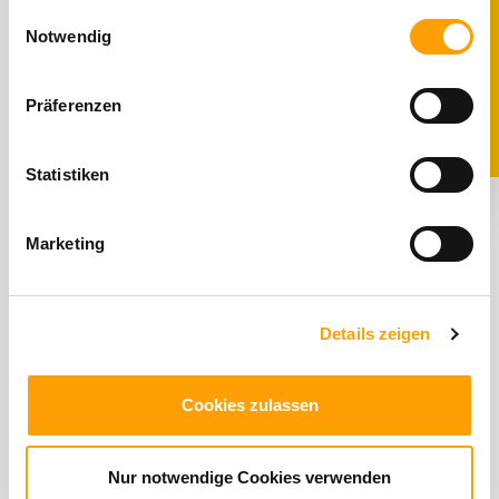
Ich bin gerne für dich da!
gesammelt haben. Sie geben Einwilligung zu unseren
Einwilligungsauswahl
10% RABATT
Cookies, wenn Sie unsere Webseite weiterhin nutzen.
Notwendig
Präferenzen
Statistiken
Marketing
Details zeigen
Cookies zulassen
Nur notwendige Cookies verwenden