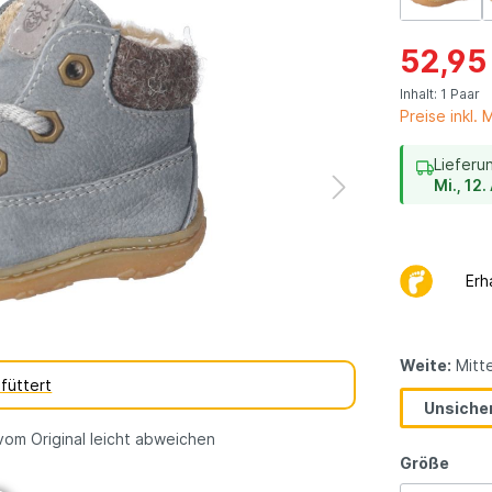
dene
vegane
erarten
Kinderschuhe
52,95
Geschenkgutsch
Inhalt:
1 Paar
Preise inkl.
Lieferu
Mi., 12
Erh
Weite:
Mitte
füttert
Unsicher
vom Original leicht abweichen
Größe