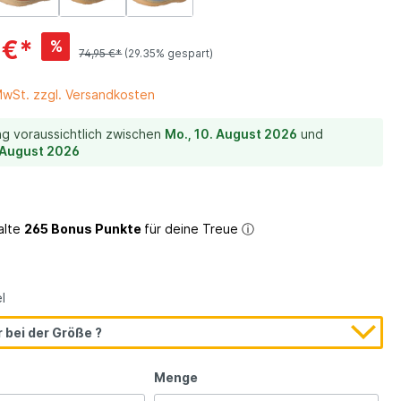
 €*
%
ein
74,95 €*
(29.35% gespart)
 MwSt. zzgl. Versandkosten
ng voraussichtlich zwischen
Mo., 10. August 2026
und
. August 2026
alte
265 Bonus Punkte
für deine Treue
ⓘ
l
Lauflernschuhe
 bei der Größe ?
Menge