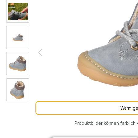
Kinderschuh-Sohlen
Verschie
Schuhe
Lauflernschuhe
Schuhfutt
Weite
WMS Messsystem – Die
Lauflernschuhe
perfekte Passform für
Lauflernschuhe
gesunde Kinderfüße
vs.
Tipps und Tricks gegen
Barfußschuhe
stinkende Schuhe
% SALE
Warm ge
Produktbilder können farblich 