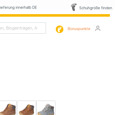
eferung innerhalb DE
Schuhgröße finden
Bonuspunkte
rhaltung
tlist
l
FAQ
lbilder
h-Memo-Spiel
Nacht-Geschichte
mnastik
tterling Suche
lbilder Sommer