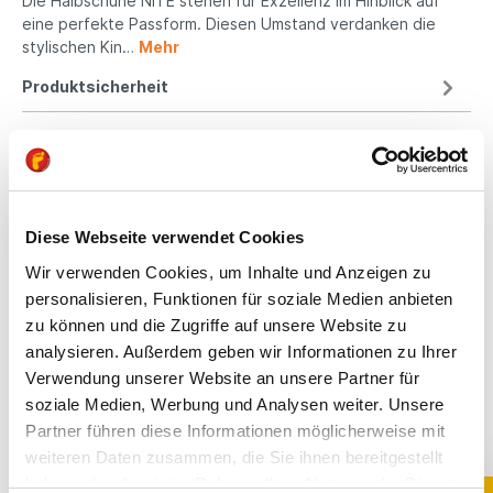
Die Halbschuhe NITE stehen für Exzellenz im Hinblick auf
eine perfekte Passform. Diesen Umstand verdanken die
stylischen Kin…
Mehr
Produktsicherheit
Kindgerechte
Passform
Diese Webseite verwendet Cookies
Wir verwenden Cookies, um Inhalte und Anzeigen zu
All unsere Schuhe sind
personalisieren, Funktionen für soziale Medien anbieten
auf die Bedürfnisse
zu können und die Zugriffe auf unsere Website zu
von Kindern
analysieren. Außerdem geben wir Informationen zu Ihrer
ausgerichtet. Sie
bieten optimalen Halt,
Verwendung unserer Website an unsere Partner für
fördern die natürliche
soziale Medien, Werbung und Analysen weiter. Unsere
Fußentwicklung und
Partner führen diese Informationen möglicherweise mit
sind aus
weiteren Daten zusammen, die Sie ihnen bereitgestellt
hochwertigen,
haben oder die sie im Rahmen Ihrer Nutzung der Dienste
schadstoffgeprüften