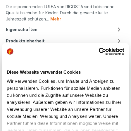
Die imponierenden LULEA von RICOSTA sind bildschöne
Qualitätsschuhe für Kinder. Durch die gesamte kalte
Jahreszeit schützen…
Mehr
Eigenschaften
Produktsicherheit
Kindgerechte
Diese Webseite verwendet Cookies
Passform
Wir verwenden Cookies, um Inhalte und Anzeigen zu
personalisieren, Funktionen für soziale Medien anbieten
All unsere Schuhe sind
zu können und die Zugriffe auf unsere Website zu
auf die Bedürfnisse
analysieren. Außerdem geben wir Informationen zu Ihrer
von Kindern
Verwendung unserer Website an unsere Partner für
ausgerichtet. Sie
soziale Medien, Werbung und Analysen weiter. Unsere
bieten optimalen Halt,
Partner führen diese Informationen möglicherweise mit
fördern die natürliche
Fußentwicklung und
weiteren Daten zusammen, die Sie ihnen bereitgestellt