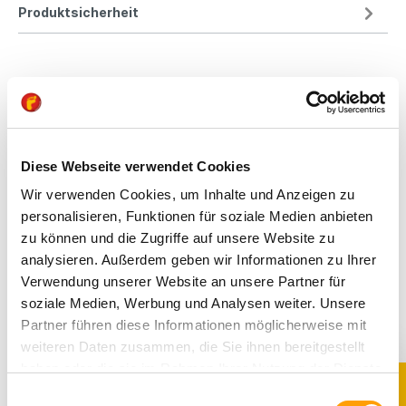
Produktsicherheit
Kindgerechte
Passform
Diese Webseite verwendet Cookies
All unsere Schuhe sind
auf die Bedürfnisse
Wir verwenden Cookies, um Inhalte und Anzeigen zu
von Kindern
personalisieren, Funktionen für soziale Medien anbieten
ausgerichtet. Sie
zu können und die Zugriffe auf unsere Website zu
bieten optimalen Halt,
analysieren. Außerdem geben wir Informationen zu Ihrer
fördern die natürliche
Verwendung unserer Website an unsere Partner für
Fußentwicklung und
soziale Medien, Werbung und Analysen weiter. Unsere
sind aus
Partner führen diese Informationen möglicherweise mit
hochwertigen,
schadstoffgeprüften
weiteren Daten zusammen, die Sie ihnen bereitgestellt
Materialien gefertigt.
haben oder die sie im Rahmen Ihrer Nutzung der Dienste
Durch liebevolles
gesammelt haben. Sie geben Einwilligung zu unseren
Einwilligungsauswahl
Design und eine