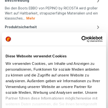
Beschreibung
Bei den Boots EBBO von PEPINO by RICOSTA wird großer
Wert auf Haltbarkeit, strapazierfähige Materialien und ein
klassisches…
Mehr
Produktsicherheit
Kindgerechte
Diese Webseite verwendet Cookies
Passform
Wir verwenden Cookies, um Inhalte und Anzeigen zu
personalisieren, Funktionen für soziale Medien anbieten
All unsere Schuhe sind
zu können und die Zugriffe auf unsere Website zu
auf die Bedürfnisse
von Kindern
analysieren. Außerdem geben wir Informationen zu Ihrer
ausgerichtet. Sie
Verwendung unserer Website an unsere Partner für
bieten optimalen Halt,
soziale Medien, Werbung und Analysen weiter. Unsere
fördern die natürliche
Partner führen diese Informationen möglicherweise mit
Fußentwicklung und
weiteren Daten zusammen, die Sie ihnen bereitgestellt
sind aus