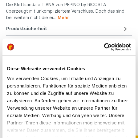
Die Klettsandale TIANA von PEPINO by RICOSTA
überzeugt mit unkompliziertem Verschluss. Doch das sind
bei weitem nicht die ei…
Mehr
Produktsicherheit
Kindgerechte
Diese Webseite verwendet Cookies
Passform
Wir verwenden Cookies, um Inhalte und Anzeigen zu
All unsere Schuhe sind
personalisieren, Funktionen für soziale Medien anbieten
auf die Bedürfnisse
zu können und die Zugriffe auf unsere Website zu
von Kindern
analysieren. Außerdem geben wir Informationen zu Ihrer
ausgerichtet. Sie
Verwendung unserer Website an unsere Partner für
bieten optimalen Halt,
soziale Medien, Werbung und Analysen weiter. Unsere
fördern die natürliche
Fußentwicklung und
Partner führen diese Informationen möglicherweise mit
sind aus
weiteren Daten zusammen, die Sie ihnen bereitgestellt
hochwertigen,
haben oder die sie im Rahmen Ihrer Nutzung der Dienste