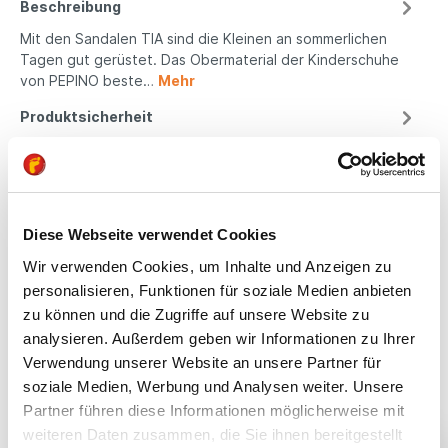
Beschreibung
Mit den Sandalen TIA sind die Kleinen an sommerlichen
Tagen gut gerüstet. Das Obermaterial der Kinderschuhe
von PEPINO beste…
Mehr
Produktsicherheit
Kindgerechte
Diese Webseite verwendet Cookies
Passform
Wir verwenden Cookies, um Inhalte und Anzeigen zu
personalisieren, Funktionen für soziale Medien anbieten
All unsere Schuhe sind
zu können und die Zugriffe auf unsere Website zu
auf die Bedürfnisse
von Kindern
analysieren. Außerdem geben wir Informationen zu Ihrer
ausgerichtet. Sie
Verwendung unserer Website an unsere Partner für
bieten optimalen Halt,
soziale Medien, Werbung und Analysen weiter. Unsere
fördern die natürliche
Partner führen diese Informationen möglicherweise mit
Fußentwicklung und
weiteren Daten zusammen, die Sie ihnen bereitgestellt
sind aus