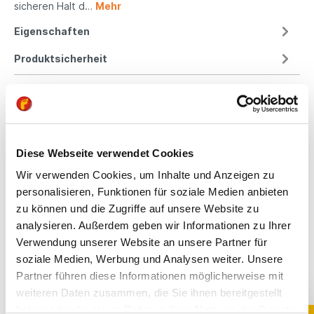
sicheren Halt d…
Mehr
Eigenschaften
Produktsicherheit
Kindgerechte
Passform
Diese Webseite verwendet Cookies
Wir verwenden Cookies, um Inhalte und Anzeigen zu
All unsere Schuhe sind
personalisieren, Funktionen für soziale Medien anbieten
auf die Bedürfnisse
zu können und die Zugriffe auf unsere Website zu
von Kindern
analysieren. Außerdem geben wir Informationen zu Ihrer
ausgerichtet. Sie
Verwendung unserer Website an unsere Partner für
bieten optimalen Halt,
fördern die natürliche
soziale Medien, Werbung und Analysen weiter. Unsere
Fußentwicklung und
Partner führen diese Informationen möglicherweise mit
sind aus
weiteren Daten zusammen, die Sie ihnen bereitgestellt
hochwertigen,
haben oder die sie im Rahmen Ihrer Nutzung der Dienste