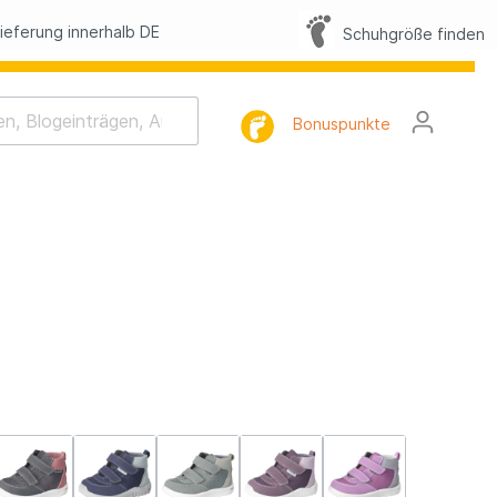
eferung innerhalb DE
Schuhgröße finden
Bonuspunkte
rhaltung
tlist
l
FAQ
lbilder
h-Memo-Spiel
Nacht-Geschichte
mnastik
tterling Suche
lbilder Sommer