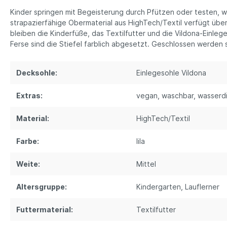
Kinder springen mit Begeisterung durch Pfützen oder testen, 
strapazierfähige Obermaterial aus HighTech/Textil verfügt übe
bleiben die Kinderfüße, das Textilfutter und die Vildona-Einle
Ferse sind die Stiefel farblich abgesetzt. Geschlossen werden s
Decksohle:
Einlegesohle Vildona
Extras:
vegan
, waschbar
, wasserd
Material:
HighTech/Textil
Farbe:
lila
Weite:
Mittel
Altersgruppe:
Kindergarten
, Lauflerner
Futtermaterial:
Textilfutter