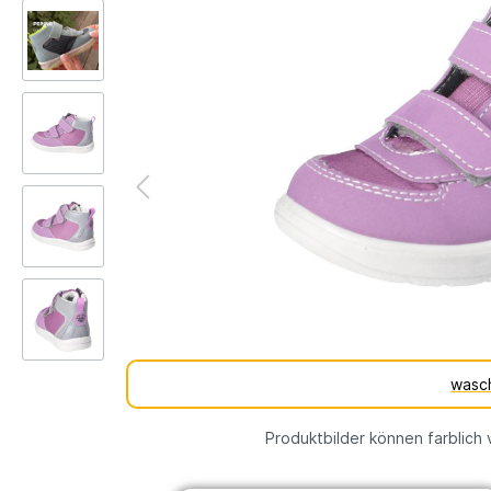
Kinderschuh-Sohlen
Verschie
Schuhe
Lauflernschuhe
Schuhfutt
Weite
WMS Messsystem – Die
Lauflernschuhe
perfekte Passform für
Lauflernschuhe
gesunde Kinderfüße
vs.
Tipps und Tricks gegen
Barfußschuhe
stinkende Schuhe
% SALE
wasc
Produktbilder können farblich 