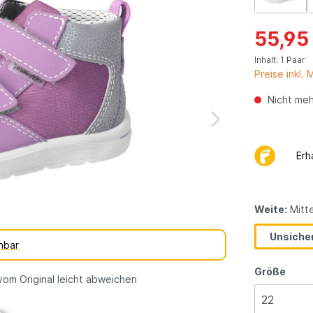
dene
vegane
erarten
Kinderschuhe
55,95
Geschenkgutsch
Inhalt:
1 Paar
Preise inkl.
Nicht meh
Erh
Weite:
Mitte
Unsicher
hbar
Größe
vom Original leicht abweichen