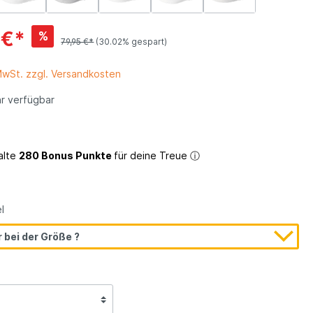
 €*
%
ein
79,95 €*
(30.02% gespart)
 MwSt. zzgl. Versandkosten
r verfügbar
alte
280 Bonus Punkte
für deine Treue
ⓘ
l
 bei der Größe ?
100% Wasserdicht