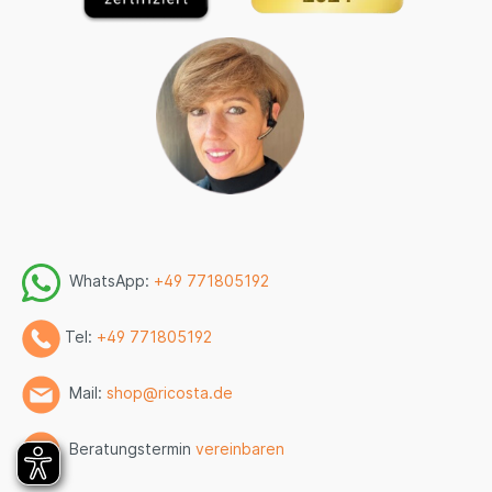
WhatsApp:
+49 771805192
Tel:
+49 771805192
Mail:
shop@ricosta.de
Beratungstermin
vereinbaren