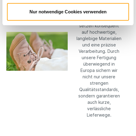
Bei RICOSTA machen
Nur notwendige Cookies verwenden
wir keine
Kompromisse: Wir
setzen konsequent
auf hochwertige,
langlebige Materialien
und eine präzise
Verarbeitung. Durch
unsere Fertigung
überwiegend in
Europa sichern wir
nicht nur unsere
strengen
Qualitätsstandards,
sondern garantieren
auch kurze,
verlässliche
Lieferwege.