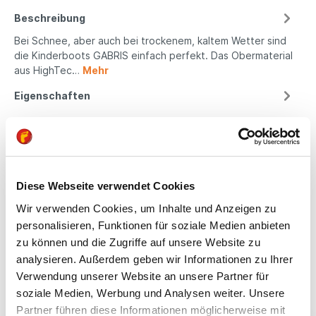
Beschreibung
Bei Schnee, aber auch bei trockenem, kaltem Wetter sind
die Kinderboots GABRIS einfach perfekt. Das Obermaterial
aus HighTec…
Mehr
Eigenschaften
Produktsicherheit
Diese Webseite verwendet Cookies
Kindgerechte
Wir verwenden Cookies, um Inhalte und Anzeigen zu
Passform
personalisieren, Funktionen für soziale Medien anbieten
zu können und die Zugriffe auf unsere Website zu
All unsere Schuhe sind
analysieren. Außerdem geben wir Informationen zu Ihrer
auf die Bedürfnisse
Verwendung unserer Website an unsere Partner für
von Kindern
soziale Medien, Werbung und Analysen weiter. Unsere
ausgerichtet. Sie
bieten optimalen Halt,
Partner führen diese Informationen möglicherweise mit