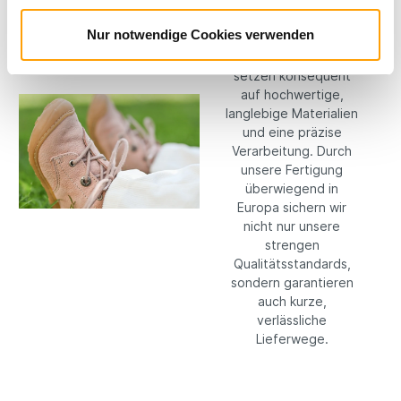
Bei RICOSTA machen
Nur notwendige Cookies verwenden
wir keine
Kompromisse: Wir
setzen konsequent
auf hochwertige,
langlebige Materialien
und eine präzise
Verarbeitung. Durch
unsere Fertigung
überwiegend in
Europa sichern wir
nicht nur unsere
strengen
Qualitätsstandards,
sondern garantieren
auch kurze,
verlässliche
Lieferwege.