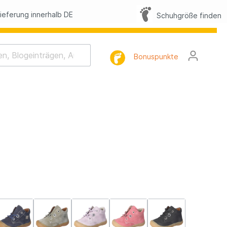
eferung innerhalb DE
Schuhgröße finden
Bonuspunkte
rhaltung
tlist
l
FAQ
lbilder
h-Memo-Spiel
Nacht-Geschichte
mnastik
tterling Suche
lbilder Sommer