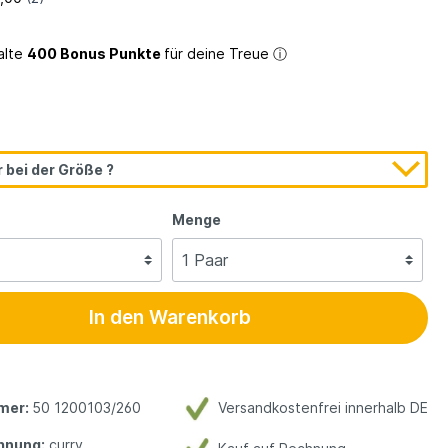
alte
400 Bonus Punkte
für deine Treue
ⓘ
 bei der Größe ?
Menge
In den Warenkorb
mer:
50 1200103/260
Versandkostenfrei innerhalb DE
hnung:
curry