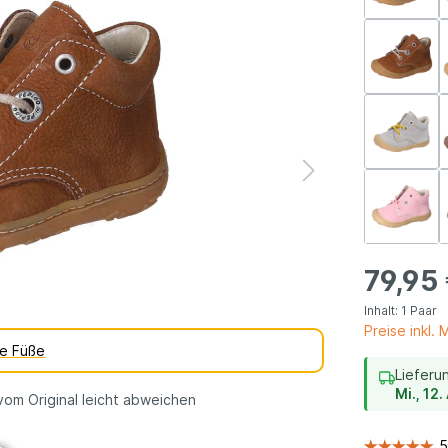
dene
vegane
erarten
Kinderschuhe
Geschenkgutsch
79,95
Inhalt:
1 Paar
Preise inkl.
te Füße
Lieferu
Mi., 12
vom Original leicht abweichen