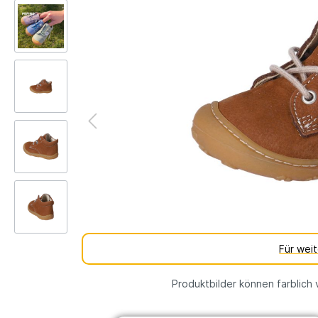
Kinderschuh-Sohlen
Verschie
Schuhe
Lauflernschuhe
Schuhfutt
Weite
WMS Messsystem – Die
Lauflernschuhe
perfekte Passform für
Lauflernschuhe
gesunde Kinderfüße
vs.
Tipps und Tricks gegen
Barfußschuhe
stinkende Schuhe
% SALE
Für wei
Produktbilder können farblich 