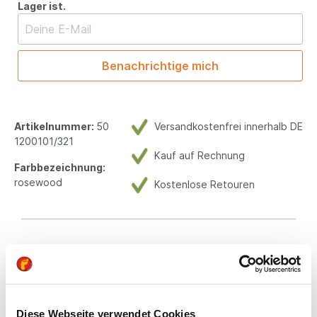
Lager ist.
Benachrichtige mich
Artikelnummer:
50
Versandkostenfrei innerhalb DE
1200101/321
Kauf auf Rechnung
Farbbezeichnung:
rosewood
Kostenlose Retouren
Beschreibung
Die Lauflernschuhe CORY sind ein bequemes Unisex
Modell, das in vielen verschiedenen Farben erhältlich ist.
Diese Webseite verwendet Cookies