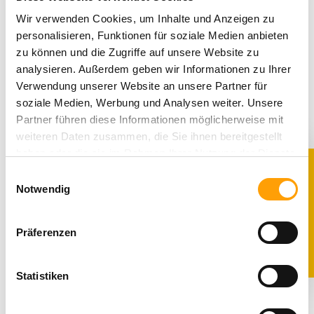
Die feinen Boots…
Mehr
Wir verwenden Cookies, um Inhalte und Anzeigen zu
Eigenschaften
personalisieren, Funktionen für soziale Medien anbieten
zu können und die Zugriffe auf unsere Website zu
Produktsicherheit
analysieren. Außerdem geben wir Informationen zu Ihrer
Verwendung unserer Website an unsere Partner für
soziale Medien, Werbung und Analysen weiter. Unsere
Partner führen diese Informationen möglicherweise mit
Kindgerechte
weiteren Daten zusammen, die Sie ihnen bereitgestellt
Passform
haben oder die sie im Rahmen Ihrer Nutzung der Dienste
gesammelt haben. Sie geben Einwilligung zu unseren
Einwilligungsauswahl
10% RABATT
All unsere Schuhe sind
Cookies, wenn Sie unsere Webseite weiterhin nutzen.
Notwendig
auf die Bedürfnisse
von Kindern
ausgerichtet. Sie
Präferenzen
bieten optimalen Halt,
fördern die natürliche
Fußentwicklung und
Statistiken
sind aus
hochwertigen,