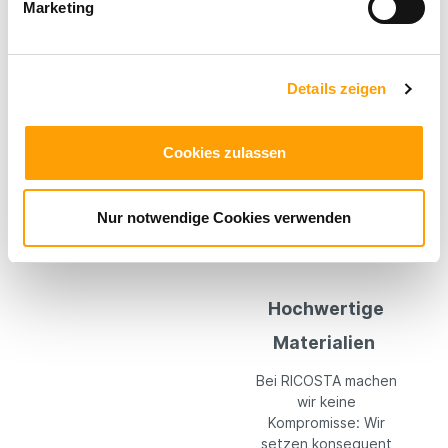
schadstoffgeprüften
Marketing
Materialien gefertigt.
Durch liebevolles
Design und eine
Details zeigen
kindgerechte
Passform sorgen sie
für maximalen Komfort
Cookies zulassen
im Alltag. So können
Kinder unbeschwert
spielen, toben und die
Welt entdecken.
Nur notwendige Cookies verwenden
Hochwertige
Materialien
Bei RICOSTA machen
wir keine
Kompromisse: Wir
setzen konsequent