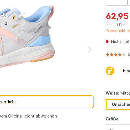
dene
vegane
erarten
Kinderschuhe
62,95
Geschenkgutsch
Inhalt:
1 Paar
Preise inkl.
Nicht meh
Erh
Weite:
Mitte
serdicht
Unsicher
vom Original leicht abweichen
Größe