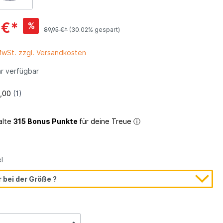
 €*
%
ein
89,95 €*
(30.02% gespart)
 MwSt. zzgl. Versandkosten
r verfügbar
alte
315 Bonus Punkte
für deine Treue
ⓘ
l
Textilfutter
 bei der Größe ?