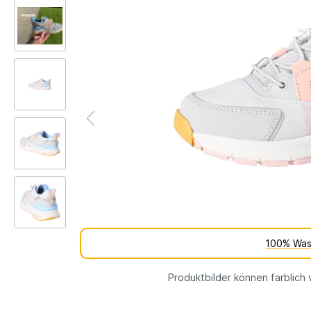
Kinderschuh-Sohlen
Verschie
Schuhe
Lauflernschuhe
Schuhfutt
Weite
WMS Messsystem – Die
Lauflernschuhe
perfekte Passform für
Lauflernschuhe
gesunde Kinderfüße
vs.
Tipps und Tricks gegen
Barfußschuhe
stinkende Schuhe
% SALE
100% Was
Produktbilder können farblich 