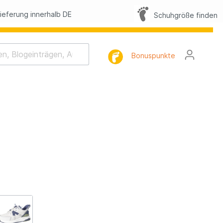
eferung innerhalb DE
Schuhgröße finden
Bonuspunkte
rhaltung
tlist
l
FAQ
lbilder
h-Memo-Spiel
Nacht-Geschichte
mnastik
tterling Suche
lbilder Sommer