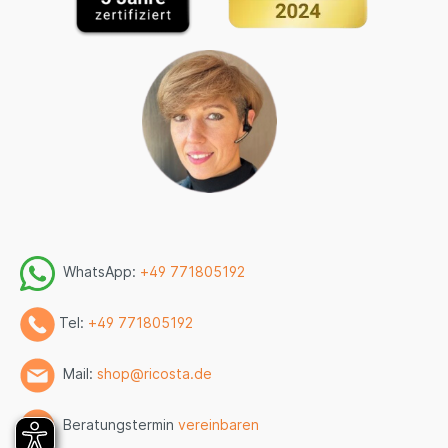
WhatsApp:
+49 771805192
Tel:
+49 771805192
Mail:
shop@ricosta.de
Beratungstermin
vereinbaren