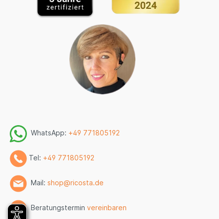
WhatsApp:
+49 771805192
Tel:
+49 771805192
Mail:
shop@ricosta.de
Beratungstermin
vereinbaren