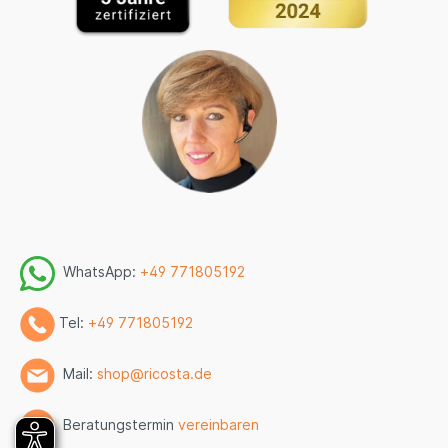
WhatsApp:
+49 771805192
Tel:
+49 771805192
Mail:
shop@ricosta.de
Beratungstermin
vereinbaren