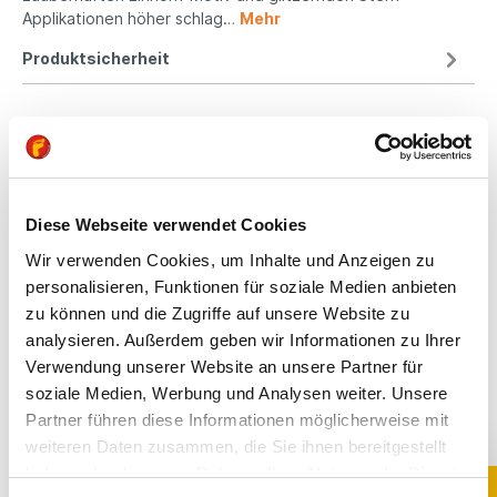
Applikationen höher schlag…
Mehr
Produktsicherheit
Kindgerechte
Passform
Diese Webseite verwendet Cookies
All unsere Schuhe sind
Wir verwenden Cookies, um Inhalte und Anzeigen zu
auf die Bedürfnisse
personalisieren, Funktionen für soziale Medien anbieten
von Kindern
zu können und die Zugriffe auf unsere Website zu
ausgerichtet. Sie
analysieren. Außerdem geben wir Informationen zu Ihrer
bieten optimalen Halt,
Verwendung unserer Website an unsere Partner für
fördern die natürliche
soziale Medien, Werbung und Analysen weiter. Unsere
Fußentwicklung und
Partner führen diese Informationen möglicherweise mit
sind aus
hochwertigen,
weiteren Daten zusammen, die Sie ihnen bereitgestellt
schadstoffgeprüften
haben oder die sie im Rahmen Ihrer Nutzung der Dienste
Materialien gefertigt.