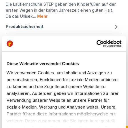
Die Lauflernschuhe STEP geben den Kinderfüßen auf den
ersten Wegen in der kalten Jahreszeit einen guten Halt.
Da das Unisex…
Mehr
Produktsicherheit
Kindgerechte
Diese Webseite verwendet Cookies
Passform
Wir verwenden Cookies, um Inhalte und Anzeigen zu
All unsere Schuhe sind
personalisieren, Funktionen für soziale Medien anbieten
auf die Bedürfnisse
zu können und die Zugriffe auf unsere Website zu
von Kindern
analysieren. Außerdem geben wir Informationen zu Ihrer
ausgerichtet. Sie
Verwendung unserer Website an unsere Partner für
bieten optimalen Halt,
soziale Medien, Werbung und Analysen weiter. Unsere
fördern die natürliche
Fußentwicklung und
Partner führen diese Informationen möglicherweise mit
sind aus
weiteren Daten zusammen, die Sie ihnen bereitgestellt
hochwertigen,
haben oder die sie im Rahmen Ihrer Nutzung der Dienste