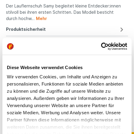
Der Lauflernschuh Samy begleitet kleine Entdecker:innen
stilvoll bei ihren ersten Schritten. Das Modell besticht
durch hochw…
Mehr
Produktsicherheit
Kindgerechte
Diese Webseite verwendet Cookies
Passform
Wir verwenden Cookies, um Inhalte und Anzeigen zu
All unsere Schuhe sind
personalisieren, Funktionen für soziale Medien anbieten
auf die Bedürfnisse
zu können und die Zugriffe auf unsere Website zu
von Kindern
analysieren. Außerdem geben wir Informationen zu Ihrer
ausgerichtet. Sie
Verwendung unserer Website an unsere Partner für
bieten optimalen Halt,
soziale Medien, Werbung und Analysen weiter. Unsere
fördern die natürliche
Partner führen diese Informationen möglicherweise mit
Fußentwicklung und
sind aus
weiteren Daten zusammen, die Sie ihnen bereitgestellt
hochwertigen,