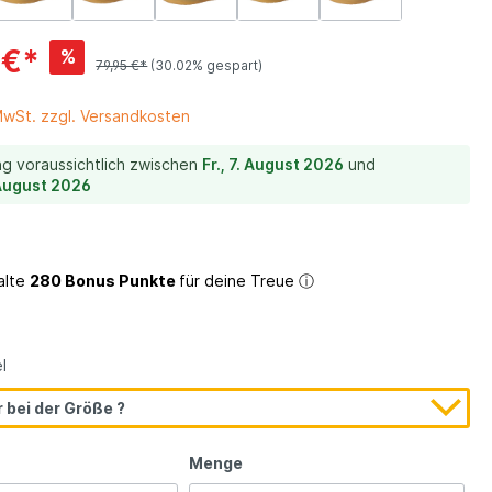
 €*
%
ein
79,95 €*
(30.02% gespart)
 MwSt. zzgl. Versandkosten
ng voraussichtlich zwischen
Fr., 7. August 2026
und
. August 2026
alte
280 Bonus Punkte
für deine Treue
ⓘ
l
Lederfutter
 bei der Größe ?
Menge