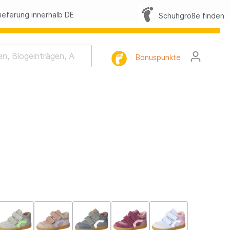
eferung innerhalb DE
Schuhgröße finden
Bonuspunkte
rhaltung
tlist
l
FAQ
lbilder
h-Memo-Spiel
Nacht-Geschichte
mnastik
tterling Suche
lbilder Sommer