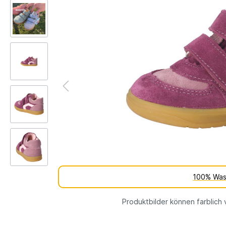
Kinderschuh-Sohlen
Verschie
Schuhe
Lauflernschuhe
Schuhfutt
Weite
WMS Messsystem – Die
Lauflernschuhe
perfekte Passform für
Lauflernschuhe
gesunde Kinderfüße
vs.
Tipps und Tricks gegen
Barfußschuhe
stinkende Schuhe
% SALE
100% Was
Produktbilder können farblich 