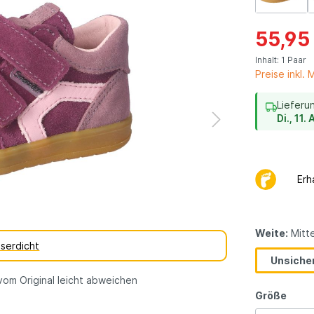
dene
vegane
erarten
Kinderschuhe
55,95
Geschenkgutsch
Inhalt:
1 Paar
Preise inkl.
Lieferu
Di., 11
Erh
Weite:
Mitte
serdicht
Unsicher
vom Original leicht abweichen
Größe