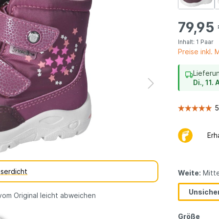
dene
vegane
erarten
Kinderschuhe
79,95
Geschenkgutsch
Inhalt:
1 Paar
Preise inkl.
Lieferu
Di., 11
Erh
serdicht
Weite:
Mitte
Unsicher
vom Original leicht abweichen
Größe