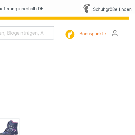
eferung innerhalb DE
Schuhgröße finden
Bonuspunkte
rhaltung
tlist
l
FAQ
lbilder
h-Memo-Spiel
Nacht-Geschichte
mnastik
tterling Suche
lbilder Sommer