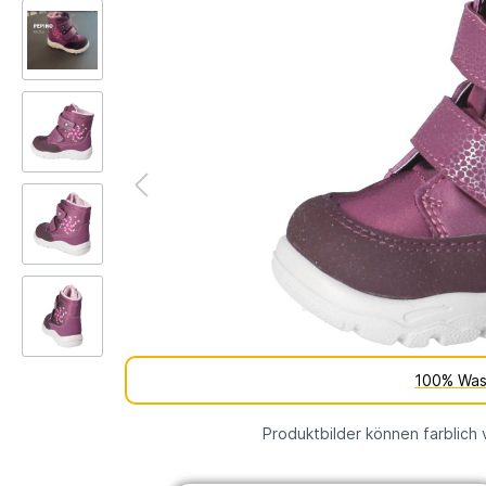
Kinderschuh-Sohlen
Verschie
Schuhe
Lauflernschuhe
Schuhfutt
Weite
WMS Messsystem – Die
Lauflernschuhe
perfekte Passform für
Lauflernschuhe
gesunde Kinderfüße
vs.
Tipps und Tricks gegen
Barfußschuhe
stinkende Schuhe
% SALE
100% Was
Produktbilder können farblich 