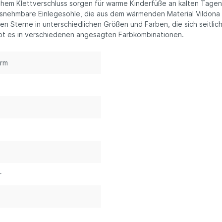
em Klettverschluss sorgen für warme Kinderfüße an kalten Tagen,
hmbare Einlegesohle, die aus dem wärmenden Material Vildona gefe
den Sterne in unterschiedlichen Größen und Farben, die sich seitl
ibt es in verschiedenen angesagten Farbkombinationen.
arm
r