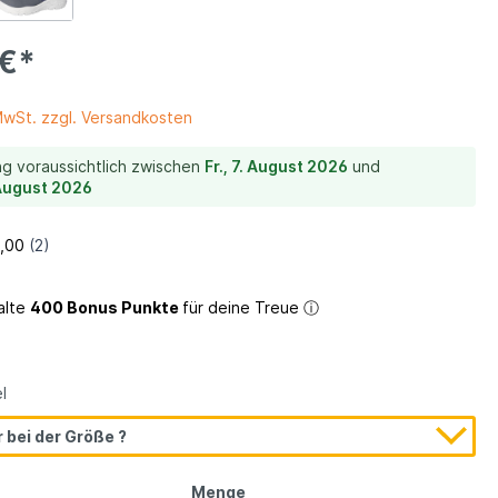
 €*
ein
 MwSt. zzgl. Versandkosten
ng voraussichtlich zwischen
Fr., 7. August 2026
und
. August 2026
alte
400 Bonus Punkte
für deine Treue
ⓘ
Warm gefüttert
l
 bei der Größe ?
Menge