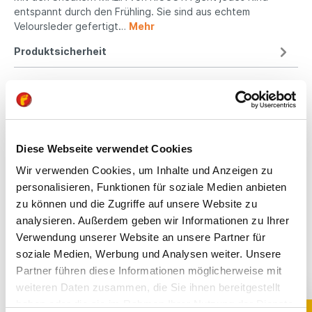
entspannt durch den Frühling. Sie sind aus echtem
Veloursleder gefertigt…
Mehr
Produktsicherheit
Kindgerechte
Passform
Diese Webseite verwendet Cookies
Wir verwenden Cookies, um Inhalte und Anzeigen zu
All unsere Schuhe sind
personalisieren, Funktionen für soziale Medien anbieten
auf die Bedürfnisse
zu können und die Zugriffe auf unsere Website zu
von Kindern
ausgerichtet. Sie
analysieren. Außerdem geben wir Informationen zu Ihrer
bieten optimalen Halt,
Verwendung unserer Website an unsere Partner für
fördern die natürliche
soziale Medien, Werbung und Analysen weiter. Unsere
Fußentwicklung und
Partner führen diese Informationen möglicherweise mit
sind aus
weiteren Daten zusammen, die Sie ihnen bereitgestellt
hochwertigen,
haben oder die sie im Rahmen Ihrer Nutzung der Dienste
schadstoffgeprüften