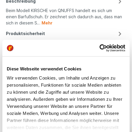
Beschreibung
Beim Modell KIRSCHE von QNUFFS handelt es sich um
einen Barfußschuh. Er zeichnet sich dadurch aus, dass man
sich in diesem S…
Mehr
Produktsicherheit
Kindgerechte
Diese Webseite verwendet Cookies
Passform
Wir verwenden Cookies, um Inhalte und Anzeigen zu
personalisieren, Funktionen für soziale Medien anbieten
All unsere Schuhe sind
zu können und die Zugriffe auf unsere Website zu
auf die Bedürfnisse
von Kindern
analysieren. Außerdem geben wir Informationen zu Ihrer
ausgerichtet. Sie
Verwendung unserer Website an unsere Partner für
bieten optimalen Halt,
soziale Medien, Werbung und Analysen weiter. Unsere
fördern die natürliche
Partner führen diese Informationen möglicherweise mit
Fußentwicklung und
weiteren Daten zusammen, die Sie ihnen bereitgestellt
sind aus