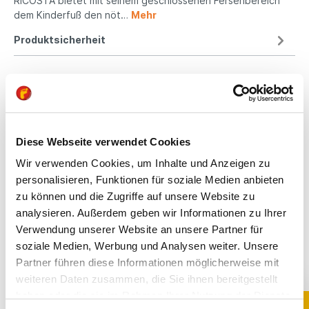
RICOSTA bietet mit seinem geschlossenen Fersenbereich
dem Kinderfuß den nöt…
Mehr
Produktsicherheit
Kindgerechte
Passform
Diese Webseite verwendet Cookies
Wir verwenden Cookies, um Inhalte und Anzeigen zu
All unsere Schuhe sind
auf die Bedürfnisse
personalisieren, Funktionen für soziale Medien anbieten
von Kindern
zu können und die Zugriffe auf unsere Website zu
ausgerichtet. Sie
analysieren. Außerdem geben wir Informationen zu Ihrer
bieten optimalen Halt,
Verwendung unserer Website an unsere Partner für
fördern die natürliche
soziale Medien, Werbung und Analysen weiter. Unsere
Fußentwicklung und
Partner führen diese Informationen möglicherweise mit
sind aus
weiteren Daten zusammen, die Sie ihnen bereitgestellt
hochwertigen,
schadstoffgeprüften
haben oder die sie im Rahmen Ihrer Nutzung der Dienste
Materialien gefertigt.