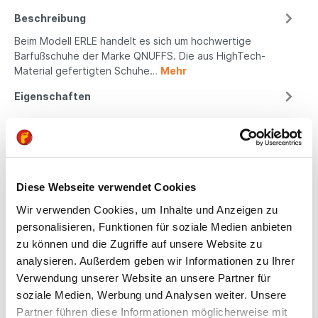
Beschreibung
Beim Modell ERLE handelt es sich um hochwertige
Barfußschuhe der Marke QNUFFS. Die aus HighTech-
Material gefertigten Schuhe…
Mehr
Eigenschaften
Produktsicherheit
Diese Webseite verwendet Cookies
Kindgerechte
Wir verwenden Cookies, um Inhalte und Anzeigen zu
Passform
personalisieren, Funktionen für soziale Medien anbieten
zu können und die Zugriffe auf unsere Website zu
All unsere Schuhe sind
analysieren. Außerdem geben wir Informationen zu Ihrer
auf die Bedürfnisse
Verwendung unserer Website an unsere Partner für
von Kindern
soziale Medien, Werbung und Analysen weiter. Unsere
ausgerichtet. Sie
bieten optimalen Halt,
Partner führen diese Informationen möglicherweise mit