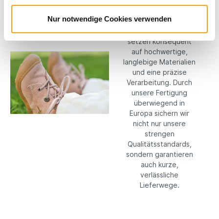
Bei RICOSTA machen
Nur notwendige Cookies verwenden
wir keine
Kompromisse: Wir
setzen konsequent
auf hochwertige,
langlebige Materialien
und eine präzise
Verarbeitung. Durch
unsere Fertigung
überwiegend in
Europa sichern wir
nicht nur unsere
strengen
Qualitätsstandards,
sondern garantieren
auch kurze,
verlässliche
Lieferwege.