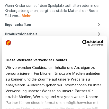
Wenn Kinder sich auf dem Spielplatz aufhalten oder in den
Kindergarten gehen, sorgt das stabile Material der Boots
ELLI von…
Mehr
Eigenschaften
Produktsicherheit
Kindgerechte
Diese Webseite verwendet Cookies
Passform
Wir verwenden Cookies, um Inhalte und Anzeigen zu
personalisieren, Funktionen für soziale Medien anbieten
All unsere Schuhe sind
zu können und die Zugriffe auf unsere Website zu
auf die Bedürfnisse
analysieren. Außerdem geben wir Informationen zu Ihrer
von Kindern
Verwendung unserer Website an unsere Partner für
ausgerichtet. Sie
soziale Medien, Werbung und Analysen weiter. Unsere
bieten optimalen Halt,
Partner führen diese Informationen möglicherweise mit
fördern die natürliche
Fußentwicklung und
weiteren Daten zusammen, die Sie ihnen bereitgestellt