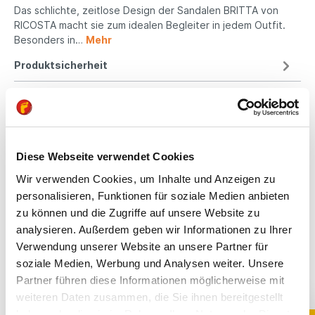
Das schlichte, zeitlose Design der Sandalen BRITTA von
RICOSTA macht sie zum idealen Begleiter in jedem Outfit.
Besonders in…
Mehr
Produktsicherheit
Kindgerechte
Diese Webseite verwendet Cookies
Passform
Wir verwenden Cookies, um Inhalte und Anzeigen zu
All unsere Schuhe sind
personalisieren, Funktionen für soziale Medien anbieten
auf die Bedürfnisse
zu können und die Zugriffe auf unsere Website zu
von Kindern
analysieren. Außerdem geben wir Informationen zu Ihrer
ausgerichtet. Sie
Verwendung unserer Website an unsere Partner für
bieten optimalen Halt,
soziale Medien, Werbung und Analysen weiter. Unsere
fördern die natürliche
Fußentwicklung und
Partner führen diese Informationen möglicherweise mit
sind aus
weiteren Daten zusammen, die Sie ihnen bereitgestellt
hochwertigen,
haben oder die sie im Rahmen Ihrer Nutzung der Dienste