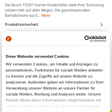
Die Boots TEDDY bieten Kinderfüßen dank ihrer Schnürung
soliden Halt auf allen Wegen. Die geschmackvollen
Barfußschuhe aus E…
Mehr
Produktsicherheit
Kindgerechte
Diese Webseite verwendet Cookies
Passform
Wir verwenden Cookies, um Inhalte und Anzeigen zu
All unsere Schuhe sind
personalisieren, Funktionen für soziale Medien anbieten
auf die Bedürfnisse
zu können und die Zugriffe auf unsere Website zu
von Kindern
analysieren. Außerdem geben wir Informationen zu Ihrer
ausgerichtet. Sie
Verwendung unserer Website an unsere Partner für
bieten optimalen Halt,
soziale Medien, Werbung und Analysen weiter. Unsere
fördern die natürliche
Partner führen diese Informationen möglicherweise mit
Fußentwicklung und
sind aus
weiteren Daten zusammen, die Sie ihnen bereitgestellt
hochwertigen,