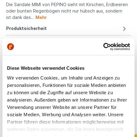
Die Sandale MIMI von PEPINO sieht mit Kirschen, Erdbeeren
oder bunten Regenbögen nicht nur hübsch aus, sondern
ist dank des…
Mehr
Produktsicherheit
Kindgerechte
Diese Webseite verwendet Cookies
Passform
Wir verwenden Cookies, um Inhalte und Anzeigen zu
All unsere Schuhe sind
personalisieren, Funktionen für soziale Medien anbieten
auf die Bedürfnisse
zu können und die Zugriffe auf unsere Website zu
von Kindern
analysieren. Außerdem geben wir Informationen zu Ihrer
ausgerichtet. Sie
Verwendung unserer Website an unsere Partner für
bieten optimalen Halt,
soziale Medien, Werbung und Analysen weiter. Unsere
fördern die natürliche
Fußentwicklung und
Partner führen diese Informationen möglicherweise mit
sind aus
weiteren Daten zusammen, die Sie ihnen bereitgestellt
hochwertigen,
haben oder die sie im Rahmen Ihrer Nutzung der Dienste