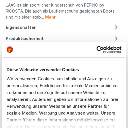
LAAS ist ein sportlicher Kinderschuh von PEPINO by
RICOSTA. Die auch als Lauflernschuhe geeigneten Boots
sind mit einer stab…
Mehr
Eigenschaften
Produktsicherheit
Kindgerechte
Diese Webseite verwendet Cookies
Passform
Wir verwenden Cookies, um Inhalte und Anzeigen zu
personalisieren, Funktionen für soziale Medien anbieten
All unsere Schuhe sind
zu können und die Zugriffe auf unsere Website zu
auf die Bedürfnisse
analysieren. Außerdem geben wir Informationen zu Ihrer
von Kindern
Verwendung unserer Website an unsere Partner für
ausgerichtet. Sie
soziale Medien, Werbung und Analysen weiter. Unsere
bieten optimalen Halt,
fördern die natürliche
Partner führen diese Informationen möglicherweise mit
Fußentwicklung und
weiteren Daten zusammen, die Sie ihnen bereitgestellt