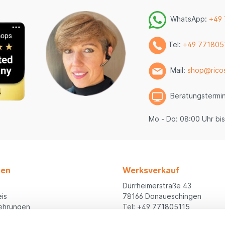
WhatsApp:
+49
Tel:
+49 771805
Mail:
shop@rico
Beratungstermi
Mo - Do: 08:00 Uhr bis
nen
Werksverkauf
Dürrheimerstraße 43
is
78166 Donaueschingen
ehrungen
Tel: +49 771805115
is
werksverkauf@ricosta.de