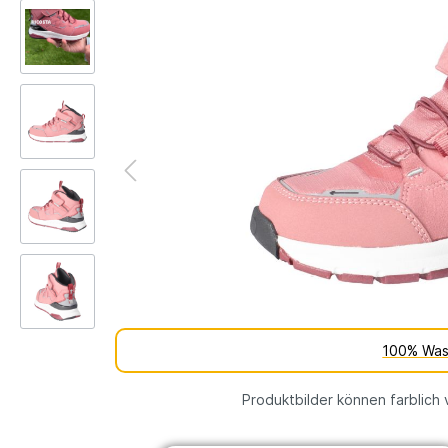
Kinderschuh-Sohlen
Verschie
Schuhe
Lauflernschuhe
Schuhfutt
Weite
WMS Messsystem – Die
Lauflernschuhe
perfekte Passform für
Lauflernschuhe
gesunde Kinderfüße
vs.
Tipps und Tricks gegen
Barfußschuhe
stinkende Schuhe
% SALE
100% Was
Produktbilder können farblich 