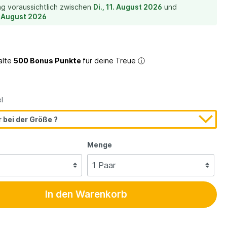
ng voraussichtlich zwischen
Di., 11. August 2026
und
. August 2026
ein
alte
500 Bonus Punkte
für deine Treue
ⓘ
l
 bei der Größe ?
Menge
Textilfutter
In den Warenkorb