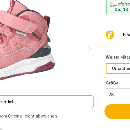
dene
vegane
Lieferu
erarten
Do., 13
Kinderschuhe
Geschenkgutsch
Erh
Weite:
Mitte
Unsicher
Größe
serdicht
vom Original leicht abweichen