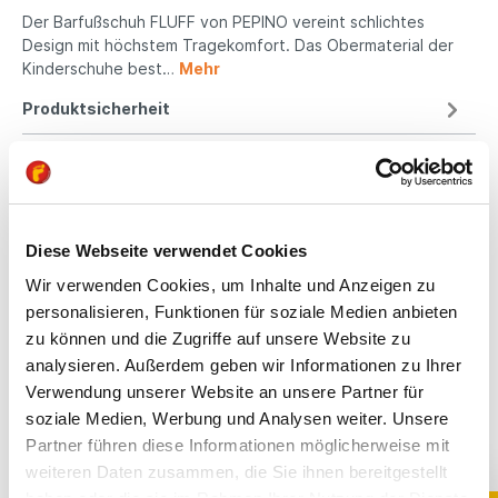
Der Barfußschuh FLUFF von PEPINO vereint schlichtes
Design mit höchstem Tragekomfort. Das Obermaterial der
Kinderschuhe best…
Mehr
Produktsicherheit
Kindgerechte
Diese Webseite verwendet Cookies
Passform
Wir verwenden Cookies, um Inhalte und Anzeigen zu
All unsere Schuhe sind
personalisieren, Funktionen für soziale Medien anbieten
auf die Bedürfnisse
zu können und die Zugriffe auf unsere Website zu
von Kindern
analysieren. Außerdem geben wir Informationen zu Ihrer
ausgerichtet. Sie
Verwendung unserer Website an unsere Partner für
bieten optimalen Halt,
soziale Medien, Werbung und Analysen weiter. Unsere
fördern die natürliche
Partner führen diese Informationen möglicherweise mit
Fußentwicklung und
sind aus
weiteren Daten zusammen, die Sie ihnen bereitgestellt
hochwertigen,