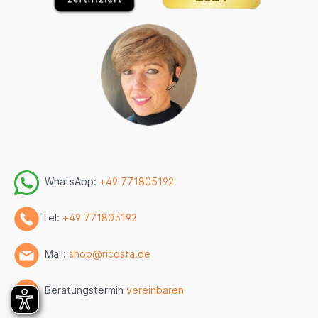
WhatsApp:
+49 771805192
Tel:
+49 771805192
Mail:
shop@ricosta.de
Beratungstermin
vereinbaren