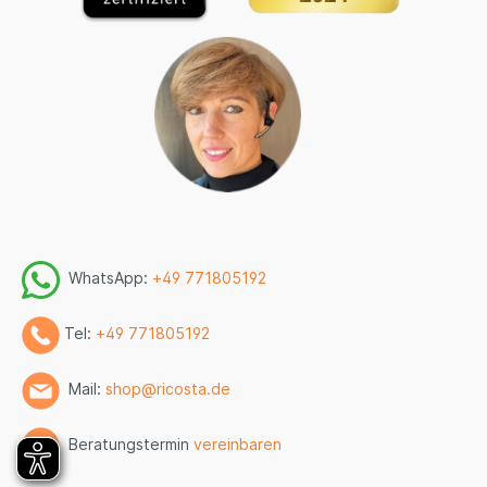
WhatsApp:
+49 771805192
Tel:
+49 771805192
Mail:
shop@ricosta.de
Beratungstermin
vereinbaren