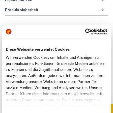
Produktsicherheit
Kindgerechte
Passform
Diese Webseite verwendet Cookies
All unsere Schuhe sind
Wir verwenden Cookies, um Inhalte und Anzeigen zu
auf die Bedürfnisse
personalisieren, Funktionen für soziale Medien anbieten
von Kindern
zu können und die Zugriffe auf unsere Website zu
ausgerichtet. Sie
analysieren. Außerdem geben wir Informationen zu Ihrer
bieten optimalen Halt,
fördern die natürliche
Verwendung unserer Website an unsere Partner für
Fußentwicklung und
soziale Medien, Werbung und Analysen weiter. Unsere
sind aus
Partner führen diese Informationen möglicherweise mit
hochwertigen,
weiteren Daten zusammen, die Sie ihnen bereitgestellt
schadstoffgeprüften
haben oder die sie im Rahmen Ihrer Nutzung der Dienste
Materialien gefertigt.
gesammelt haben. Sie geben Einwilligung zu unseren