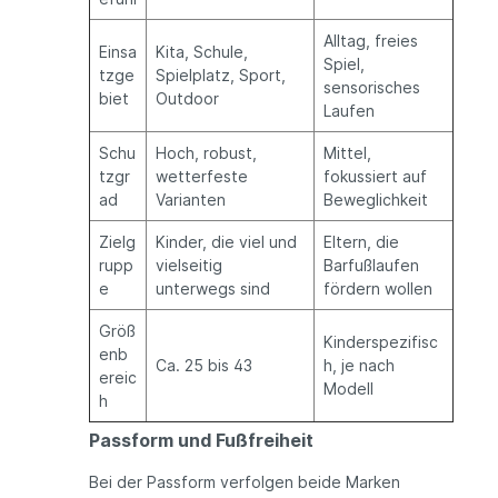
Alltag, freies
Einsa
Kita, Schule,
Spiel,
tzge
Spielplatz, Sport,
sensorisches
biet
Outdoor
Laufen
Schu
Hoch, robust,
Mittel,
tzgr
wetterfeste
fokussiert auf
ad
Varianten
Beweglichkeit
Zielg
Kinder, die viel und
Eltern, die
rupp
vielseitig
Barfußlaufen
e
unterwegs sind
fördern wollen
Größ
Kinderspezifisc
enb
Ca. 25 bis 43
h, je nach
ereic
Modell
h
Passform und Fußfreiheit
Bei der Passform verfolgen beide Marken