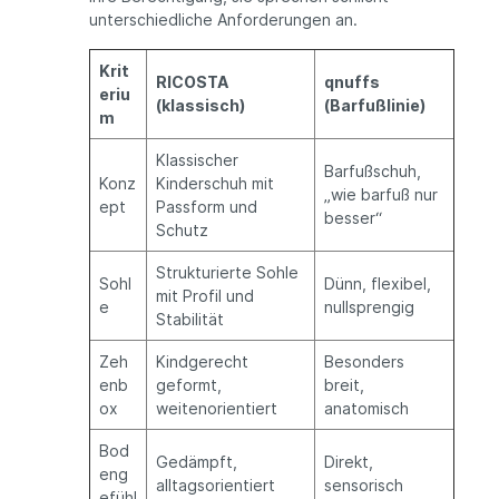
unterschiedliche Anforderungen an.
Krit
RICOSTA
qnuffs
eriu
(klassisch)
(Barfußlinie)
m
Klassischer
Barfußschuh,
Konz
Kinderschuh mit
„wie barfuß nur
ept
Passform und
besser“
Schutz
Strukturierte Sohle
Sohl
Dünn, flexibel,
mit Profil und
e
nullsprengig
Stabilität
Zeh
Kindgerecht
Besonders
enb
geformt,
breit,
ox
weitenorientiert
anatomisch
Bod
Gedämpft,
Direkt,
eng
alltagsorientiert
sensorisch
efühl