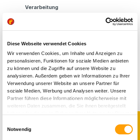
Verarbeitung
Beide Marken legen Wert auf hochwertige
Materialien und sorgfältige Verarbeitung.
Hautfreundliche Innenfutter, geprüfte
Obermaterialien und langlebige Konstruktionen
Diese Webseite verwendet Cookies
sind Standard. Für Eltern, die auf
schadstoffgeprüfte Materialien achten, sind
Wir verwenden Cookies, um Inhalte und Anzeigen zu
allgemeine Branchenstandards wie sie etwa der
personalisieren, Funktionen für soziale Medien anbieten
TÜV Rheinland prüft, ein hilfreicher
zu können und die Zugriffe auf unsere Website zu
Orientierungspunkt
(TÜV Rheinland)
.
analysieren. Außerdem geben wir Informationen zu Ihrer
RICOSTA und PEPINO setzen auf bewährte
Verwendung unserer Website an unsere Partner für
Materialmischungen, die robust und
soziale Medien, Werbung und Analysen weiter. Unsere
alltagstauglich sind. qnuffs ist tendenziell
Partner führen diese Informationen möglicherweise mit
minimalistischer aufgebaut: weniger Material,
weiteren Daten zusammen, die Sie ihnen bereitgestellt
weniger Lagen, weniger Gewicht. Das passt zum
haben oder die sie im Rahmen Ihrer Nutzung der Dienste
Barfußgedanken und reduziert gleichzeitig den
gesammelt haben. Sie geben Einwilligung zu unseren
Materialeinsatz pro Schuh ohne an der Qualität
Einwilligungsauswahl
Cookies, wenn Sie unsere Webseite weiterhin nutzen.
zu sparen.
Notwendig