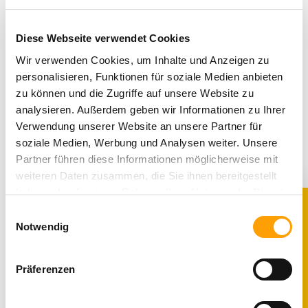
ausgerichtet. Sie
bieten optimalen Halt,
fördern die natürliche
Diese Webseite verwendet Cookies
Fußentwicklung und
sind aus
Wir verwenden Cookies, um Inhalte und Anzeigen zu
hochwertigen,
personalisieren, Funktionen für soziale Medien anbieten
schadstoffgeprüften
zu können und die Zugriffe auf unsere Website zu
Materialien gefertigt.
analysieren. Außerdem geben wir Informationen zu Ihrer
Durch liebevolles
Verwendung unserer Website an unsere Partner für
Design und eine
soziale Medien, Werbung und Analysen weiter. Unsere
kindgerechte
Partner führen diese Informationen möglicherweise mit
Passform sorgen sie
für maximalen Komfort
weiteren Daten zusammen, die Sie ihnen bereitgestellt
im Alltag. So können
haben oder die sie im Rahmen Ihrer Nutzung der Dienste
Kinder unbeschwert
gesammelt haben. Sie geben Einwilligung zu unseren
Einwilligungsauswahl
spielen, toben und die
10% RABATT
Cookies, wenn Sie unsere Webseite weiterhin nutzen.
Notwendig
Welt entdecken.
Präferenzen
Hochwertige