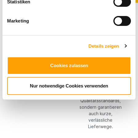
Statistiken
Materialien
Bei RICOSTA machen
Marketing
wir keine
Kompromisse: Wir
setzen konsequent
auf hochwertige,
Details zeigen
langlebige Materialien
und eine präzise
Verarbeitung. Durch
Cookies zulassen
unsere Fertigung
überwiegend in
Europa sichern wir
Nur notwendige Cookies verwenden
nicht nur unsere
strengen
Qualitätsstandards,
sondern garantieren
auch kurze,
verlässliche
Lieferwege.