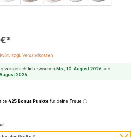
ein
 €*
 MwSt. zzgl. Versandkosten
ng voraussichtlich zwischen
Mo., 10. August 2026
und
. August 2026
alte
425 Bonus Punkte
für deine Treue
ⓘ
Textilfutter
al
 bei der Größe ?