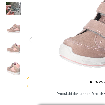
Kinderschuh-Sohlen
Verschie
Schuhe
Lauflernschuhe
Schuhfutt
Weite
WMS Messsystem – Die
Lauflernschuhe
perfekte Passform für
Lauflernschuhe
gesunde Kinderfüße
vs.
Tipps und Tricks gegen
Barfußschuhe
stinkende Schuhe
% SALE
100% Was
Produktbilder können farblich 