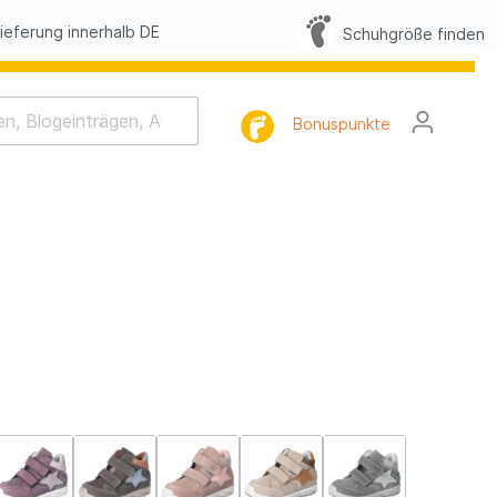
eferung innerhalb DE
Schuhgröße finden
Bonuspunkte
rhaltung
tlist
l
FAQ
lbilder
h-Memo-Spiel
Nacht-Geschichte
mnastik
tterling Suche
lbilder Sommer