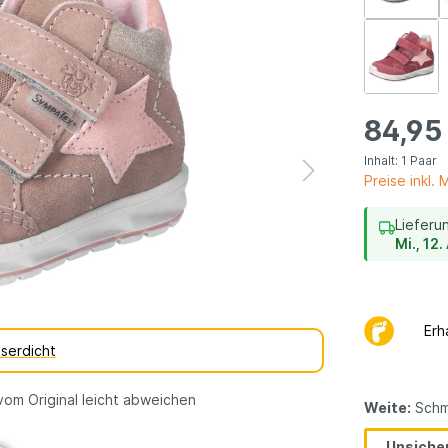
dene
vegane
erarten
Kinderschuhe
Geschenkgutsch
84,95
Inhalt:
1 Paar
Preise inkl.
Lieferu
Mi., 12
Erh
serdicht
vom Original leicht abweichen
Weite:
Schm
Unsicher